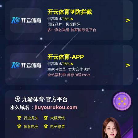
斜床身开云在线注册
开云（中国）
斜床身开云在线注册
加工中心
普通车床