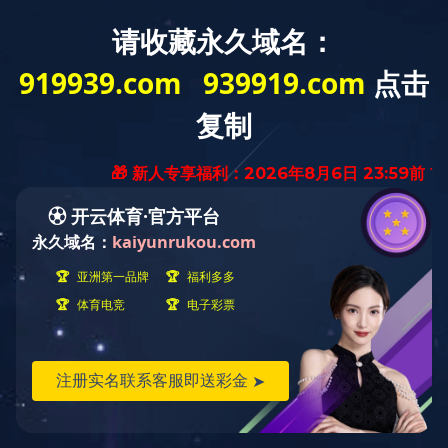
欢迎来到开云在线注册官网！
网站首页
关于我们
开云（中国）