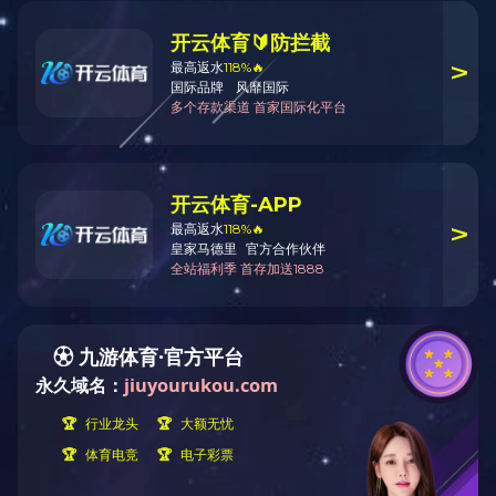
关于我们
开云在线注册位于四季
经营的产品有开云在线
公司心怀感恩，不负每
开云（中国）
无论现在还是将来，开
斜床身开云在线注册
公司质量承诺：
加工中心
为更好地贯彻企业的质
普通车床
我们向广大顾客和朋友