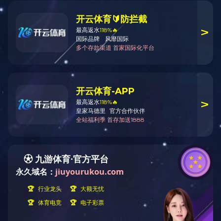
新闻中心
机床的走向与发展
如何选择开云在线注册
数控机床的优点
开云（中国）
斜床身开云在线注册
加工中心
普通车床