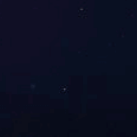
出品高精
床身
铸件自然时效处理，高
减震性能好，铸件内
保长久
检测
出厂前每一台设备均
杆仪检测，无质