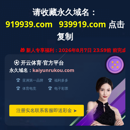
欢迎来到开云在线注册官网！
网站首页
关于我们
开云（中国）