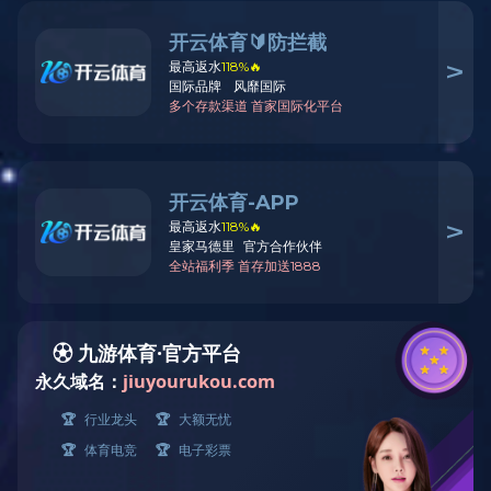
他们都在搜索:
开云（中国）
斜床身开云在线注册
加工中心
普通车床