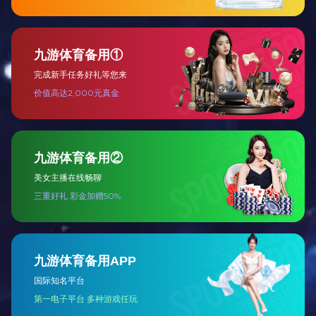
CYK6163开云在线注册
VMC1580立式加工中心